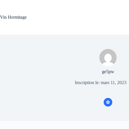
Passer
au
contenu
Vin Hermitage
ge5pw
Inscription le: mars 11, 2023