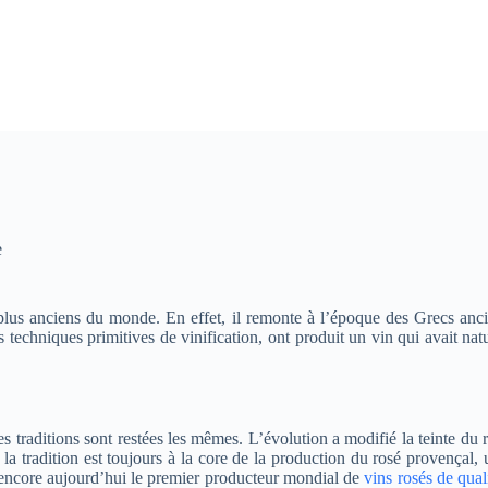
e
es plus anciens du monde. En effet, il remonte à l’époque des Grecs an
 techniques primitives de vinification, ont produit un vin qui avait nat
nes traditions sont restées les mêmes. L’évolution a modifié la teinte d
e la tradition est toujours à la core de la production du rosé provençal,
t encore aujourd’hui le premier producteur mondial de
vins rosés de qual