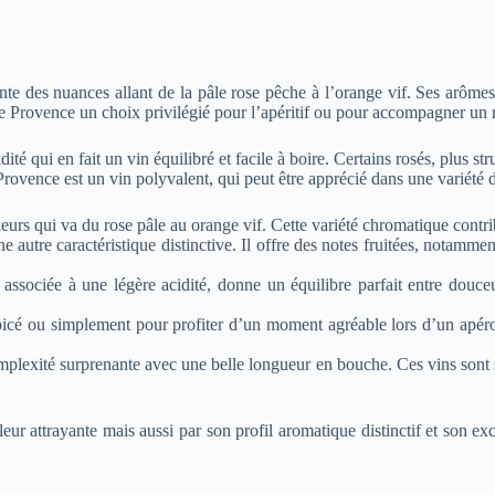
e des nuances allant de la pâle rose pêche à l’orange vif. Ses arômes d
e Provence un choix privilégié pour l’apéritif ou pour accompagner un r
idité qui en fait un vin équilibré et facile à boire. Certains rosés, plus
 Provence est un vin polyvalent, qui peut être apprécié dans une variété d
rs qui va du rose pâle au orange vif. Cette variété chromatique contribu
autre caractéristique distinctive. Il offre des notes fruitées, notamment
associée à une légère acidité, donne un équilibre parfait entre douceu
icé ou simplement pour profiter d’un moment agréable lors d’un apéro
complexité surprenante avec une belle longueur en bouche. Ces vins son
r attrayante mais aussi par son profil aromatique distinctif et son ex