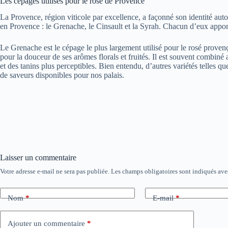
Les cépages utilisés pour le rosé de Provence
La Provence, région viticole par excellence, a façonné son identité auto
en Provence : le Grenache, le Cinsault et la Syrah. Chacun d’eux appo
Le Grenache est le cépage le plus largement utilisé pour le rosé provença
pour la douceur de ses arômes florals et fruités. Il est souvent combiné
et des tanins plus perceptibles. Bien entendu, d’autres variétés telles 
de saveurs disponibles pour nos palais.
Laisser un commentaire
Votre adresse e-mail ne sera pas publiée.
Les champs obligatoires sont indiqués av
Nom
*
E-mail
*
Ajouter un commentaire
*